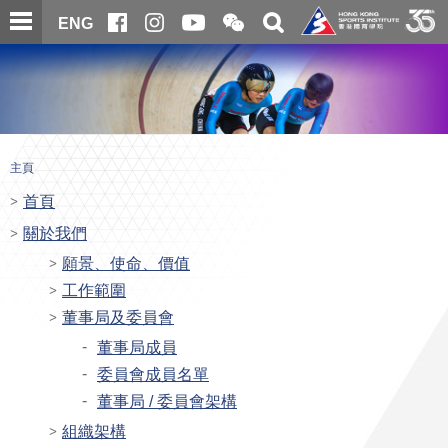
跳
開
開
ENG
至
合
關
微
主
主
搜
信
內
内
尋
二
容
容
維
碼
開
始
主頁
首頁
關於我們
願景、使命、價值
工作範圍
董事局及委員會
董事局成員
委員會成員名單
董事局 / 委員會架構
組織架構