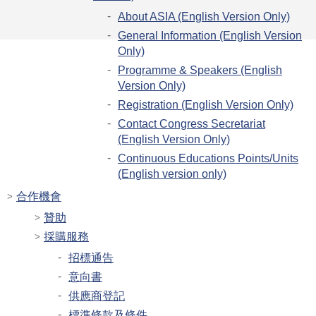
About ASIA (English Version Only)
General Information (English Version
Only)
Programme & Speakers (English
Version Only)
Registration (English Version Only)
Contact Congress Secretariat
(English Version Only)
Continuous Educations Points/Units
(English version only)
合作機會
贊助
採購服務
招標通告
意向書
供應商登記
標準條款及條件