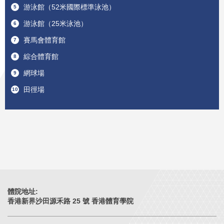
池
游泳館（52米國際標準泳池）
5
）
游泳館（25米泳池）
6
賽馬會體育館
7
綜合體育館
8
網球場
9
田徑場
10
體院地址:
香港新界沙田源禾路 25 號 香港體育學院