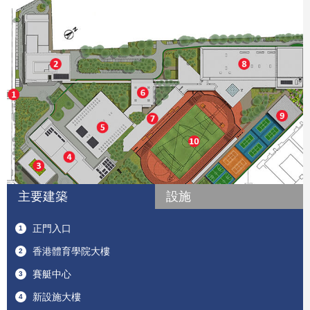
香
綜
港
合
游
正
體
體
泳
門
育
育
網
賽
館
入
學
館
游
球
馬
（
口
院
田
泳
場
會
2
大
徑
新
館
體
賽
5
樓
場
設
（
育
艇
米
施
5
主要建築
設施
館
中
泳
大
2
心
池
樓
米
正門入口
1
）
國
際
香港體育學院大樓
2
標
賽艇中心
3
準
泳
新設施大樓
4