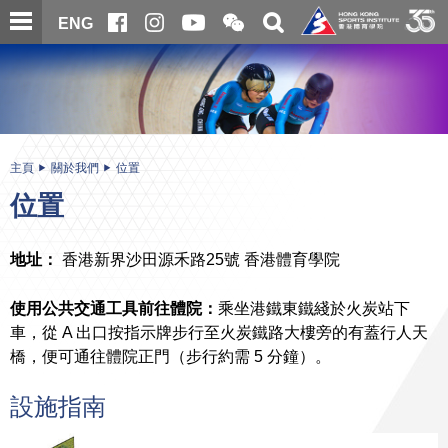
跳
開
開
ENG
至
合
關
微
主
主
搜
信
內
内
尋
二
容
容
維
碼
開
始
主頁
關於我們
位置
位置
地址：
香港新界沙田源禾路25號 香港體育學院
使用公共交通工具前往體院：
乘坐港鐵東鐵綫於火炭站下
車，從 A 出口按指示牌步行至火炭鐵路大樓旁的有蓋行人天
橋，便可通往體院正門（步行約需 5 分鐘）。
設施指南