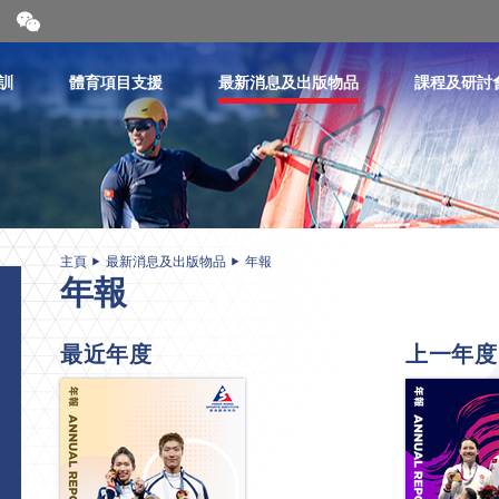
開
合
微
信
訓
體育項目支援
最新消息及出版物品
課程及研討
二
維
碼
主頁
最新消息及出版物品
年報
年報
最近年度
上一年度