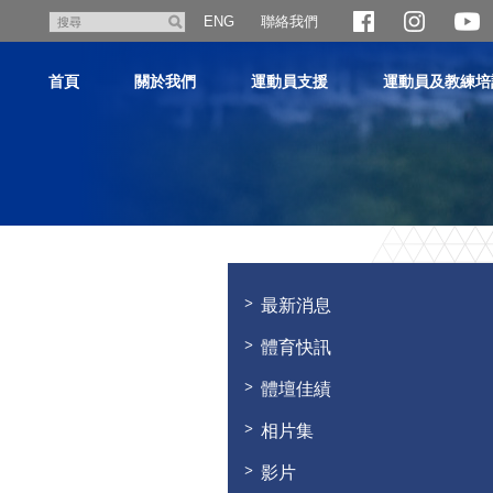
跳
聯絡我們
搜
ENG
至
尋
主
首頁
關於我們
運動員支援
運動員及教練培
內
容
主
内
容
最新消息
開
始
體育快訊
體壇佳績
相片集
影片