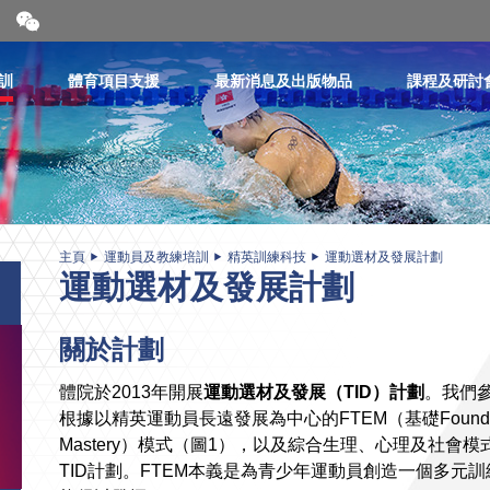
開
合
微
信
訓
體育項目支援
最新消息及出版物品
課程及研討
二
維
碼
主頁
運動員及教練培訓
精英訓練科技
運動選材及發展計劃
運動選材及發展計劃
關於計劃
體院於2013年開展
運動選材及發展（
TID
）計劃
。我們參
根據以精英運動員長遠發展為中心的FTEM（基礎Foundatio
Mastery）模式（圖1），以及綜合生理、心理及社會
TID計劃。FTEM本義是為青少年運動員創造一個多元