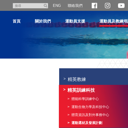
跳
聯絡我們
搜
ENG
至
尋
主
首頁
關於我們
運動員支援
運動員及教練培
內
容
主
内
容
精英教練
開
始
精英訓練科技
體能科學訓練中心
運動生物力學及科技中心
體育資訊及對外事務中心
運動選材及發展計劃