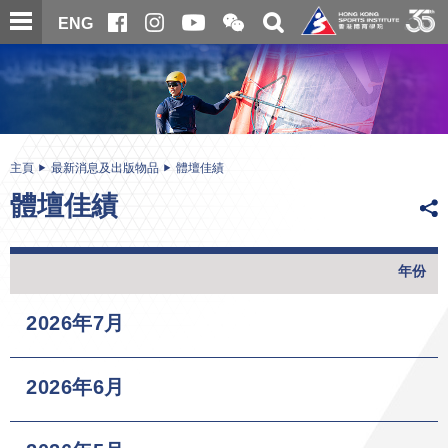
跳
開
開
ENG
至
合
關
微
主
主
搜
信
內
内
尋
二
容
容
維
碼
開
始
主頁
最新消息及出版物品
體壇佳績
體壇佳績
年份
2026年7月
2026年6月