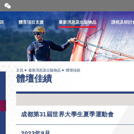
開
合
微
信
訓
體育項目支援
最新消息及出版物品
課程及研討
二
維
碼
主頁
最新消息及出版物品
體壇佳績
體壇佳績
成都第31屆世界大學生夏季運動會
2023年8月