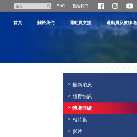
跳
聯絡我們
搜
ENG
至
尋
主
首頁
關於我們
運動員支援
運動員及教練培
內
容
主
内
容
最新消息
開
始
體育快訊
體壇佳績
相片集
影片