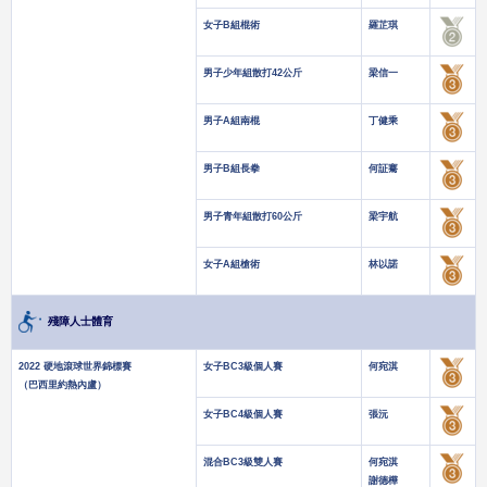
女子B組棍術
羅芷琪
男子少年組散打42公斤
梁信一
男子A組南棍
丁健乘
男子B組長拳
何証騫
男子青年組散打60公斤
梁宇航
女子A組槍術
林以諾
殘障人士體育
2022 硬地滾球世界錦標賽
女子BC3級個人賽
何宛淇
（巴西里約熱內盧）
女子BC4級個人賽
張沅
混合BC3級雙人賽
何宛淇
謝德樺