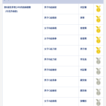
第8屆世界青少年武術錦標賽
男子B組劍術
何証騫
（印尼丹格朗）
男子C組棍術
黃尊
女子B組南棍
曾楚喬
女子B組南拳
曾楚喬
女子C組刀術
周子桐
男子B組刀術
李泓進
男子B組槍術
何証騫
男子C組長拳
羅安衡
男子C組槍術
羅安衡
女子A組南棍
賀曦彤