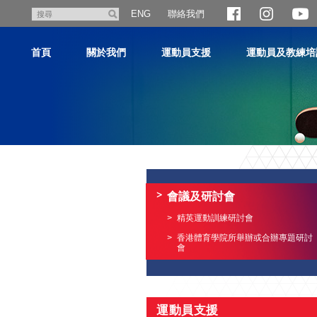
跳
聯絡我們
搜
ENG
至
尋
主
首頁
關於我們
運動員支援
運動員及教練培
內
容
主
内
容
會議及研討會
開
始
精英運動訓練研討會
香港體育學院所舉辦或合辦專題研討
會
運動員支援