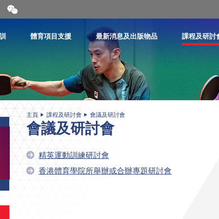
開
合
微
信
訓
體育項目支援
最新消息及出版物品
課程及研討
二
維
碼
主頁
課程及研討會
會議及研討會
會議及研討會
精英運動訓練研討會
香港體育學院所舉辦或合辦專題研討會