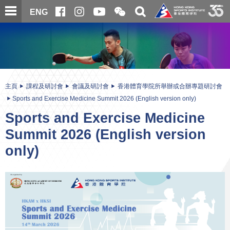
跳
開
開
ENG
至
合
關
微
主
主
搜
信
內
内
尋
二
容
容
維
碼
開
始
主頁
課程及研討會
會議及研討會
香港體育學院所舉辦或合辦專題研討會
Sports and Exercise Medicine Summit 2026 (English version only)
Sports and Exercise Medicine
Summit 2026 (English version
only)