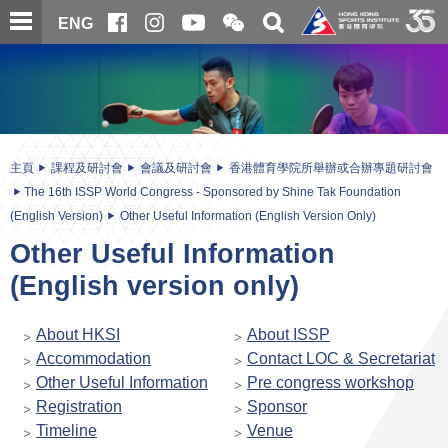
跳
開
開
ENG
至
合
關
微
主
主
搜
信
內
内
尋
二
容
容
維
碼
開
始
主頁
課程及研討會
會議及研討會
香港體育學院所舉辦或合辦專題研討會
The 16th ISSP World Congress - Sponsored by Shine Tak Foundation
(English Version)
Other Useful Information (English Version Only)
Other Useful Information
(English version only)
About HKSI
About ISSP
Accommodation
Contact LOC & Secretariat
Other Useful Information
Pre congress workshop
Registration
Sponsor
Timeline
Venue