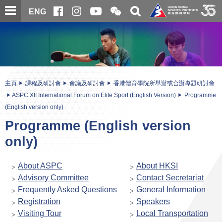
跳
開
開
ENG
至
合
關
微
主
主
搜
信
內
内
尋
二
容
容
維
碼
開
始
主頁
課程及研討會
會議及研討會
香港體育學院所舉辦或合辦專題研討會
ASPC XII International Forum on Elite Sport (English Version)
Programme
(English version only)
Programme (English version
only)
About ASPC
About HKSI
Advisory Committee
Contact Secretariat
Frequently Asked Questions
General Information
Registration
Speakers
Visiting Tour
Local Transportation