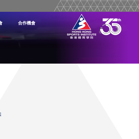
會
合作機會
助