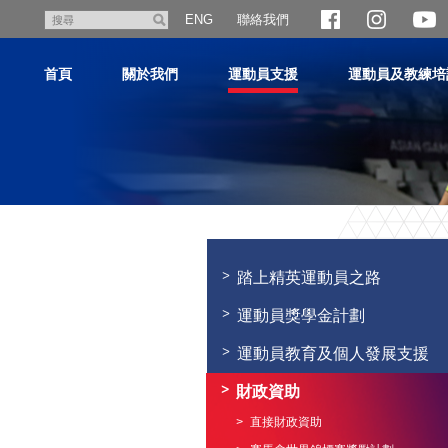
跳
聯絡我們
搜
ENG
至
尋
主
首頁
關於我們
運動員支援
運動員及教練培
內
容
主
内
容
踏上精英運動員之路
開
始
運動員獎學金計劃
運動員教育及個人發展支援
財政資助
直接財政資助