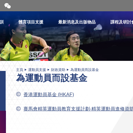
開
合
微
信
訓
體育項目支援
最新消息及出版物品
課程及研討
二
維
碼
主頁
運動員支援
財政資助
為運動員而設基金
為運動員而設基金
香港運動員基金 (HKAF)
賽馬會精英運動員教育支援計劃-精英運動員進修資