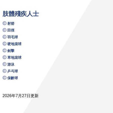
肢體殘疾人士
射箭
田徑
羽毛球
硬地滾球
劍擊
草地滾球
游泳
乒乓球
保齡球
2026年7月27日更新