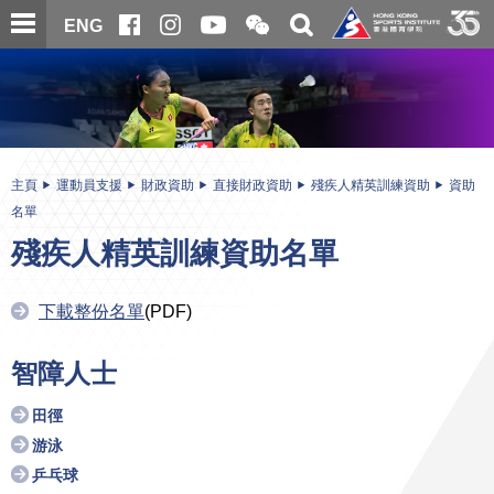
跳
開
開
ENG
至
合
關
微
主
主
搜
信
內
内
尋
二
容
容
維
碼
開
始
主頁
運動員支援
財政資助
直接財政資助
殘疾人精英訓練資助
資助
名單
殘疾人精英訓練資助名單
下載整份名單
(PDF)
智障人士
田徑
游泳
乒乓球