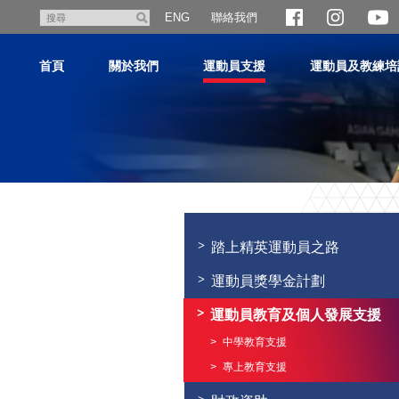
跳
聯絡我們
搜
ENG
至
尋
主
首頁
關於我們
運動員支援
運動員及教練培
內
容
主
内
容
踏上精英運動員之路
開
始
運動員獎學金計劃
運動員教育及個人發展支援
中學教育支援
專上教育支援