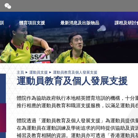
開
合
微
信
訓
體育項目支援
最新消息及出版物品
課程及研討
二
維
碼
主頁
運動員支援
運動員教育及個人發展支援
運動員教育及個人發展支援
體院作為協助政府執行本地精英體育培訓的機構，十分
推行相應的運動員教育和職涯支援服務，以滿足運動員
體院透過「運動員教育及個人發展支援」為運動員提供
在為運動員在運動訓練及學術追求的同時提供協助及資
補習及教育相關的資源。運動員亦可透過「香港運動員