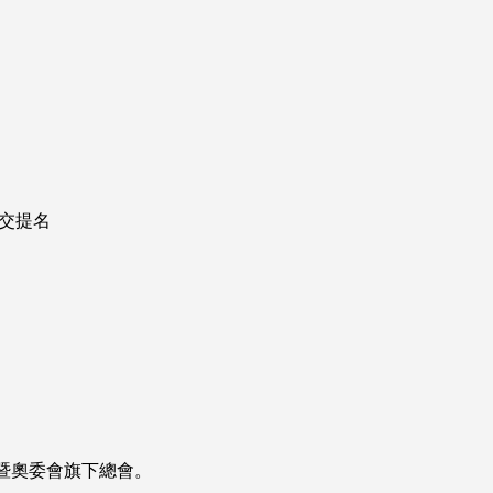
遞交提名
暨奧委會旗下總會。