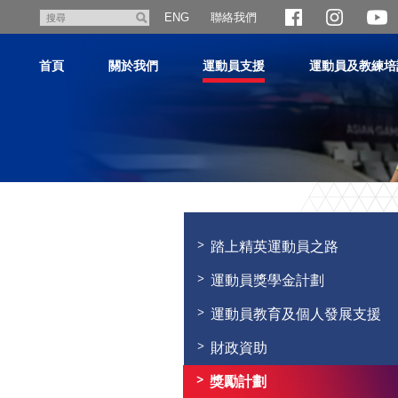
跳
聯絡我們
搜
ENG
至
尋
主
首頁
關於我們
運動員支援
運動員及教練培
內
容
主
内
容
踏上精英運動員之路
開
始
運動員獎學金計劃
運動員教育及個人發展支援
財政資助
獎勵計劃