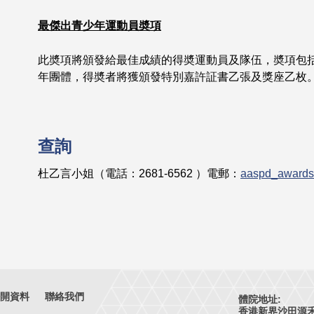
最傑出青少年運動員奬項
此奬項將頒發給最佳成績的得奬運動員及隊伍，奬項包
年團體，得奬者將獲頒發特別嘉許証書乙張及獎座乙枚
查詢
杜乙言小姐（電話：2681-6562 ）電郵：
aaspd_awards
開資料
聯絡我們
體院地址:
香港新界沙田源禾路