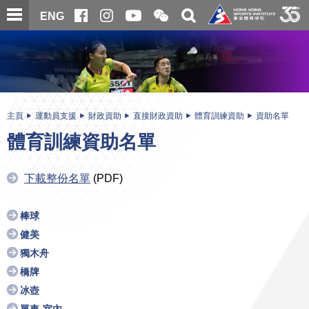
跳
開
開
ENG
至
合
關
微
主
主
搜
信
內
内
尋
二
容
容
維
碼
開
始
主頁
運動員支援
財政資助
直接財政資助
體育訓練資助
資助名單
體育訓練資助名單
下載整份名單
(PDF)
棒球
健美
獨木舟
橋牌
冰壺