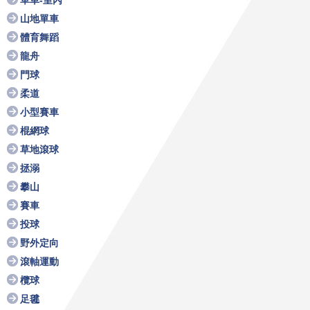
單車-室內
山地單車
體育舞蹈
龍舟
門球
柔道
小型賽車
棍網球
草地滾球
拯溺
攀山
賽車
投球
野外定向
滾軸運動
欖球
足毽