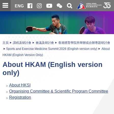
跳
開
開
ENG
至
合
關
微
主
主
搜
信
內
内
尋
二
容
容
維
碼
開
始
主頁
課程及研討會
會議及研討會
香港體育學院所舉辦或合辦專題研討會
Sports and Exercise Medicine Summit 2026 (English version only)
About
HKAM (English Version Only)
About HKAM (English version
only)
About HKSI
Organising Committee & Scientific Program Committee
Registration