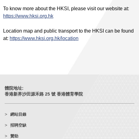
To know more about the HKSI, please visit our website at:
https://www.hksi.org.hk
Location map and public transport to the HKSI can be found
at:
https://www.hksi.org.hk/location
體院地址:
香港新界沙田源禾路 25 號 香港體育學院
網站目錄
招聘空缺
贊助