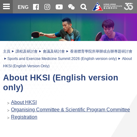
跳
開
開
ENG
至
合
關
微
主
主
搜
信
內
内
尋
二
容
容
維
碼
開
始
主頁
課程及研討會
會議及研討會
香港體育學院所舉辦或合辦專題研討會
Sports and Exercise Medicine Summit 2026 (English version only)
About
HKSI (English Version Only)
About HKSI (English version
only)
About HKSI
Organising Committee & Scientific Program Committee
Registration