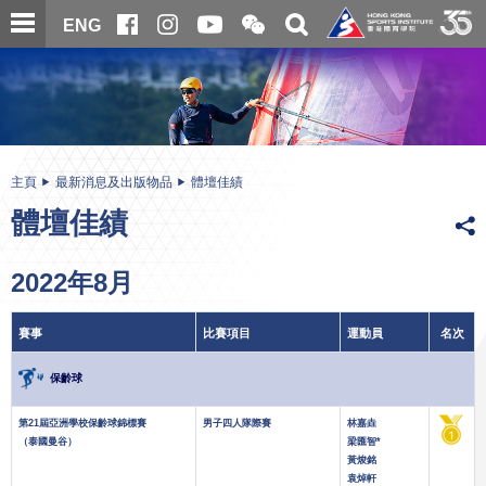
跳
開
開
ENG
至
合
關
微
主
主
搜
信
內
内
尋
二
容
容
維
碼
開
始
主頁
最新消息及出版物品
體壇佳績
體壇佳績
2022年8月
賽事
比賽項目
運動員
名次
保齡球
第21屆亞洲學校保齡球錦標賽
男子四人隊際賽
林嘉垚
（泰國曼谷）
梁匯智*
黃焌銘
袁焯軒