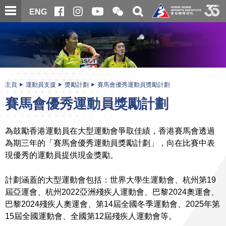
跳
開
開
ENG
至
合
關
微
主
主
搜
信
內
内
尋
二
容
容
維
碼
開
始
主頁
運動員支援
獎勵計劃
賽馬會優秀運動員獎勵計劃
賽馬會優秀運動員獎勵計劃
為鼓勵香港運動員在大型運動會爭取佳績，香港賽馬會透過
為期三年的「賽馬會優秀運動員獎勵計劃」，向在比賽中表
現優秀的運動員提供現金獎勵。
計劃涵蓋的大型運動會包括：世界大學生運動會、杭州第19
屆亞運會、杭州2022亞洲殘疾人運動會、巴黎2024奧運會、
巴黎2024殘疾人奧運會、第14屆全國冬季運動會、2025年第
15屆全國運動會、全國第12屆殘疾人運動會等。