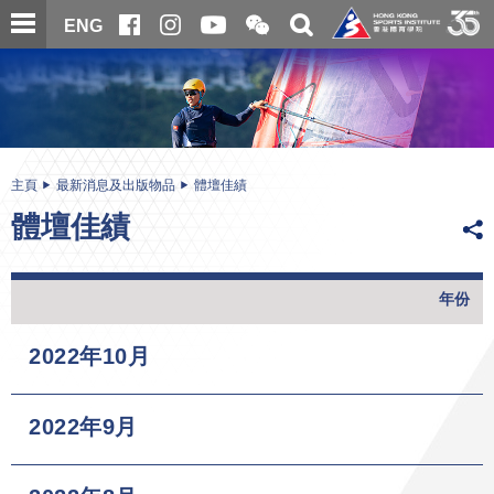
跳
開
開
ENG
至
合
關
微
主
主
搜
信
內
内
尋
二
容
容
維
碼
開
始
主頁
最新消息及出版物品
體壇佳績
體壇佳績
年份
2022年10月
2022年9月