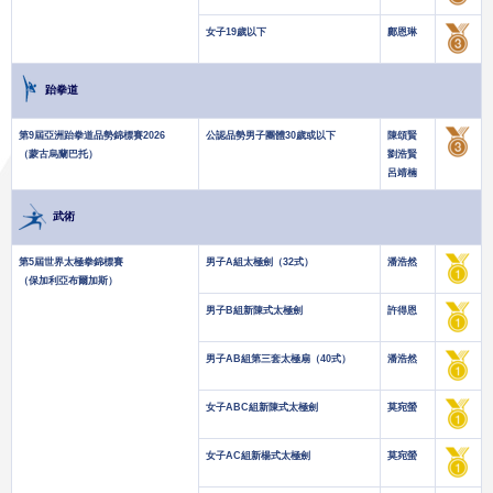
女子19歲以下
-
鄺恩琳
跆拳道
第9屆亞洲跆拳道品勢錦標賽2026
公認品勢男子團體30歲或以下
陳頌賢
（蒙古烏蘭巴托）
劉浩賢
呂靖楠
武術
第5屆世界太極拳錦標賽
男子A組太極劍（32式）
潘浩然
（保加利亞布爾加斯）
男子B組新陳式太極劍
許得恩
男子AB組第三套太極扇（40式）
潘浩然
女子ABC組新陳式太極劍
莫宛螢
女子AC組新楊式太極劍
莫宛螢