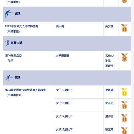
（中國重慶）
桌球
2026年世界女子桌球錦標賽
個人賽
吳安儀
（中國東莞）
高爾夫球
第46屆皇后盃
女子團體賽
呂佳心*
（印尼）
劉弦
王鎧澄
壁球
第33屆亞洲青少年壁球個人錦標賽
女子19歲以下
鄧凱琳
（中國攀枝花）
女子15歲以下
鄧正心
女子17歲以下
盧沛言
女子19歲以下
張芷晴