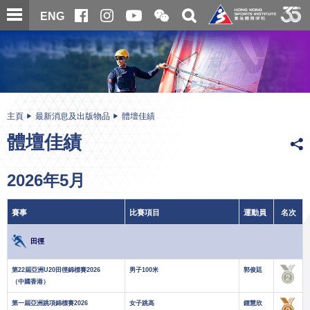
跳
開
開
ENG
至
合
關
微
主
主
搜
信
內
内
尋
二
容
容
維
碼
開
始
主頁
最新消息及出版物品
體壇佳績
體壇佳績
2026年5月
賽事
比賽項目
運動員
名次
田徑
第22屆亞洲U20田徑錦標賽2026
男子100米
郭俊廷
（中國香港）
第一屆亞洲跳項錦標賽2026
女子跳高
鍾慧欣