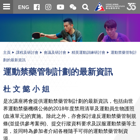
跳
開
開
ENG
至
合
關
微
主
主
搜
信
內
内
尋
二
容
容
維
碼
開
始
主頁
課程及研討會
會議及研討會
精英運動訓練研討會
運動禁藥管制計
劃的最新資訊
運動禁藥管制計劃的最新資訊
杜 文 懿 小 姐
是次講座將會提供運動禁藥管制計劃的最新資訊，包括由世
界運動禁藥機構公佈的2018年度禁用清單及運動員生物護照
(血液單元)的實施。除此之外，亦會探討違反運動禁藥管制規
條(並提供參考案例)、提交行蹤資料要求及誤服運動禁藥等主
題，並同時為參加者介紹各種隨手可得的運動禁藥管制資
源。