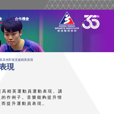
會
合作機會
及其他對策支援精英表現
表現
提 高 精 英 運 動 員 運 動 表 現 。 講
 的 作 例 子 。 音 樂 能 夠 提 升 情
從 而 提 升 運 動 員 表 現 。