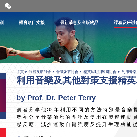
開
合
微
信
訓
體育項目支援
最新消息及出版物品
課程及研討
二
維
碼
主頁
課程及研討會
會議及研討會
精英運動訓練研討會
利用音樂
利用音樂及其他對策支援精英
by Prof. Dr. Peter Terry
講 者 分 享 他 33 年 利 用 不 同 的 方 法 特 別 是 音 樂 
者 亦 分 享 音 樂 治 療 的 理 論 及 使 用 在 奧 運 運 動 員
感 反 應 、 減 少 運 動 自 覺 強 度 及 提 升 生 理 功 能 