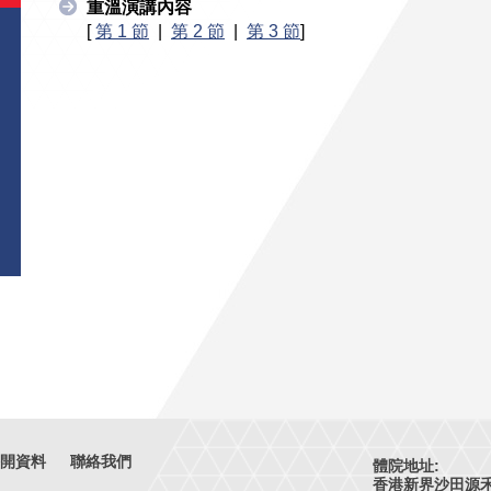
重溫演講內容
[
第 1 節
|
第 2 節
|
第 3 節
]
開資料
聯絡我們
體院地址:
香港新界沙田源禾路