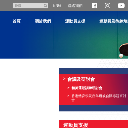
跳
聯絡我們
搜
ENG
至
尋
主
首頁
關於我們
運動員支援
運動員及教練培
內
容
主
内
容
會議及研討會
開
始
精英運動訓練研討會
香港體育學院所舉辦或合辦專題研討
會
運動員支援