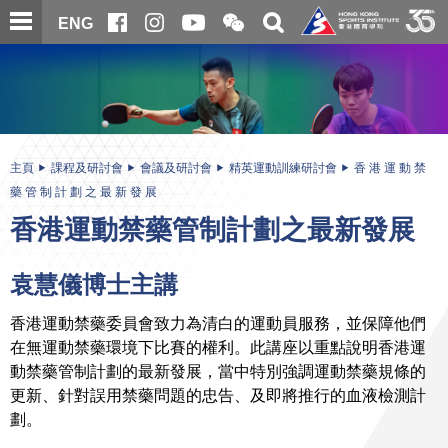
跳
開
開
ENG
至
合
關
微
主
主
搜
信
內
内
尋
二
容
容
維
碼
開
始
主頁
課程及研討會
會議及研討會
精英運動訓練研討會
香 港 運 動 禁
藥 管 制 計 劃 之 最 新 發 展
香港運動禁藥管制計劃之最新發展
袁慧儀博士主講
香港運動禁藥委員會致力為清白的運動員服務，並保障他們
在無運動禁藥環境下比賽的權利。此講座以重點說明香港運
動禁藥管制計劃的最新發展，當中特別強調運動禁藥規條的
更新、針對誤用禁藥問題的忠告、及即將推行的血液檢測計
劃。