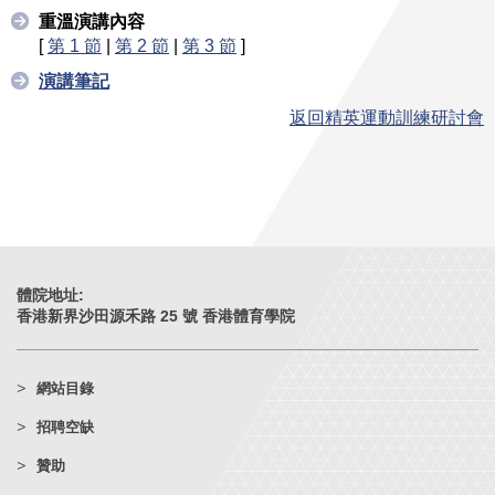
重溫演講內容
[
第 1 節
|
第 2 節
|
第 3 節
]
演講筆記
返回精英運動訓練研討會
體院地址:
香港新界沙田源禾路 25 號 香港體育學院
網站目錄
招聘空缺
贊助