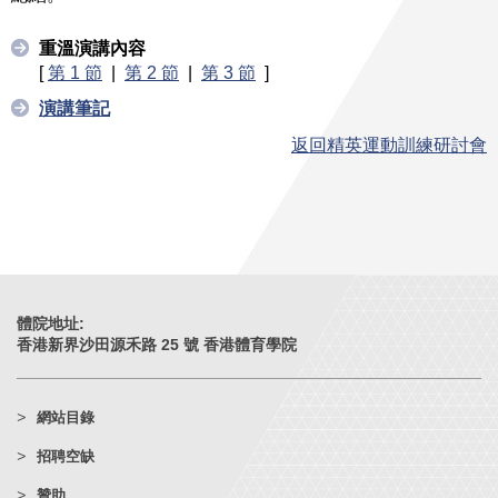
重溫演講內容
[
第 1 節
|
第 2 節
|
第 3 節
]
演講筆記
返回精英運動訓練研討會
體院地址:
香港新界沙田源禾路 25 號 香港體育學院
網站目錄
招聘空缺
贊助