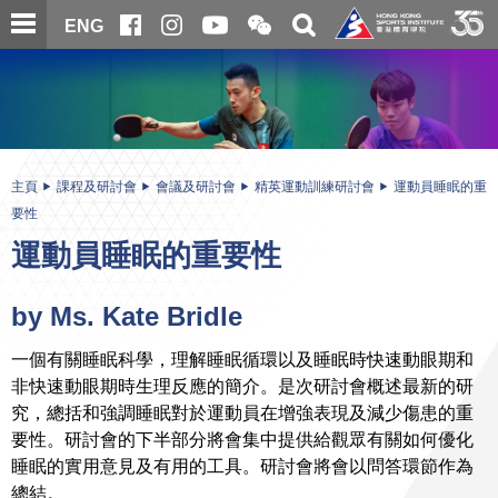
跳
開
開
ENG
至
合
關
微
主
主
搜
信
內
内
尋
二
容
容
維
碼
開
始
主頁
課程及研討會
會議及研討會
精英運動訓練研討會
運動員睡眠的重
要性
運動員睡眠的重要性
by Ms. Kate Bridle
一個有關睡眠科學，理解睡眠循環以及睡眠時快速動眼期和
非快速動眼期時生理反應的簡介。是次研討會概述最新的研
究，總括和強調睡眠對於運動員在增強表現及減少傷患的重
要性。研討會的下半部分將會集中提供給觀眾有關如何優化
睡眠的實用意見及有用的工具。研討會將會以問答環節作為
總結。