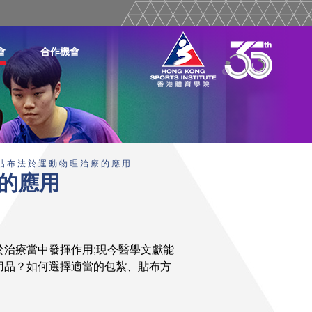
會
合作機會
貼 布 法 於 運 動 物 理 治 療 的 應 用
的應用
治療當中發揮作用;現今醫學文獻能
用品？如何選擇適當的包紮、貼布方