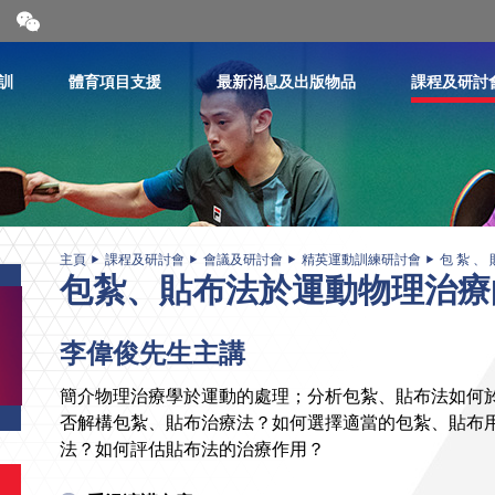
開
合
微
信
訓
體育項目支援
最新消息及出版物品
課程及研討
二
維
碼
主頁
課程及研討會
會議及研討會
精英運動訓練研討會
包 紮 、 
包紮、貼布法於運動物理治療
李偉俊先生主講
簡介物理治療學於運動的處理；分析包紮、貼布法如何於
否解構包紮、貼布治療法？如何選擇適當的包紮、貼布
法？如何評估貼布法的治療作用？