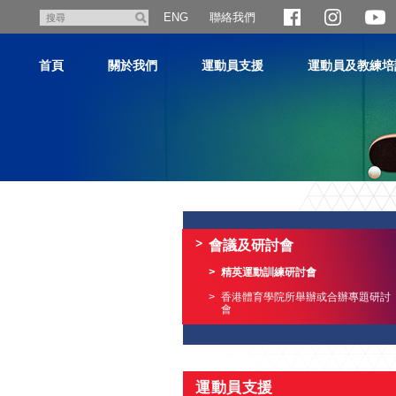
跳
聯絡我們
搜
ENG
至
尋
主
首頁
關於我們
運動員支援
運動員及教練培
內
容
主
内
容
會議及研討會
開
始
精英運動訓練研討會
香港體育學院所舉辦或合辦專題研討
會
運動員支援