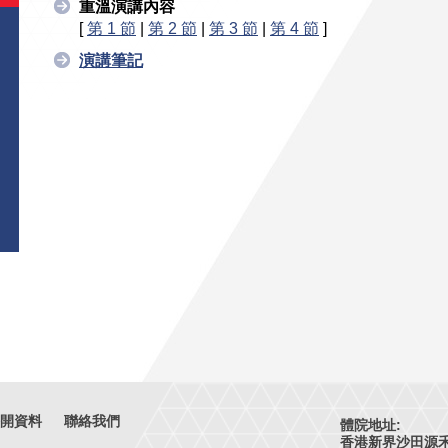
重溫演講內容
[
第 1 節
|
第 2 節
|
第 3 節
|
第 4 節
]
演講筆記
開資料
聯絡我們
體院地址:
香港新界沙田源禾路