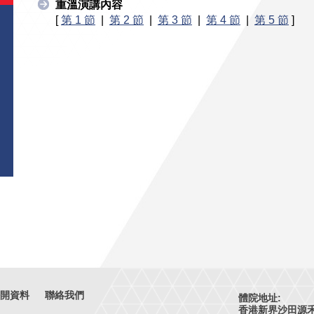
重溫演講內容
[
第 1 節
|
第 2 節
|
第 3 節
|
第 4 節
|
第 5 節
]
開資料
聯絡我們
體院地址:
香港新界沙田源禾路