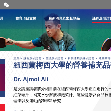
開
合
微
信
訓
體育項目支援
最新消息及出版物品
課程及研討
二
維
碼
主頁
課程及研討會
會議及研討會
精英運動訓練研討會
紐西蘭梅
紐西蘭梅西大學的營養補充品
Dr. Ajmol Ali
是次講座講者將介紹目前在紐西蘭梅西大學正在進行的
紅菜頭汁，補充水份溶液和泡菜汁。這些是涉及食品技
理學以及運動的跨學科研究