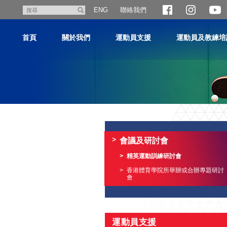
跳
聯絡我們
搜
ENG
至
尋
主
首頁
關於我們
運動員支援
運動員及教練培
內
容
主
内
容
會議及研討會
開
始
精英運動訓練研討會
香港體育學院所舉辦或合辦專題研討
會
運動員支援