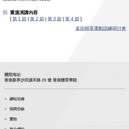
重溫演講內容
[
第 1 節
|
第 2 節
|
第 3 節
|
第 4 節
]
返回精英運動訓練研討會
體院地址:
香港新界沙田源禾路 25 號 香港體育學院
網站目錄
招聘空缺
贊助