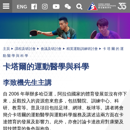
跳
開
開
ENG
至
合
關
微
主
主
搜
信
內
内
尋
二
容
容
維
碼
開
始
主頁
課程及研討會
會議及研討會
精英運動訓練研討會
卡 塔 爾 的 運
動 醫 學 與 科 學
卡塔爾的運動醫學與科學
李致機先生主講
自 2006 年舉辦多哈亞運，阿拉伯國家的體育發展並沒有停下
來，反觀投入的資源愈來愈多，包括醫院、訓練中心、科
研、教育等。普及項目包括足球、網球、板球等。講者將會
簡介卡塔爾的運動醫學與運動科學服務及講述這兩方面在卡
達體育的發展及影響力。此外，亦會討論卡達政府對康樂及
競技體育的角色與抱負。