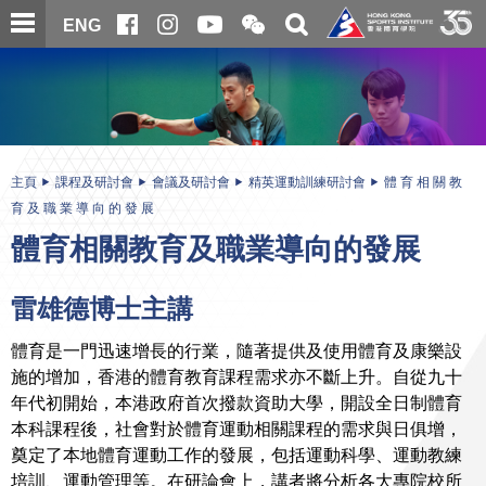
跳
開
開
ENG
至
合
關
微
主
主
搜
信
內
内
尋
二
容
容
維
碼
開
始
主頁
課程及研討會
會議及研討會
精英運動訓練研討會
體 育 相 關 教
育 及 職 業 導 向 的 發 展
體育相關教育及職業導向的發展
雷雄德博士主講
體育是一門迅速增長的行業，隨著提供及使用體育及康樂設
施的增加，香港的體育教育課程需求亦不斷上升。自從九十
年代初開始，本港政府首次撥款資助大學，開設全日制體育
本科課程後，社會對於體育運動相關課程的需求與日俱增，
奠定了本地體育運動工作的發展，包括運動科學、運動教練
培訓、運動管理等。在研論會上，講者將分析各大專院校所