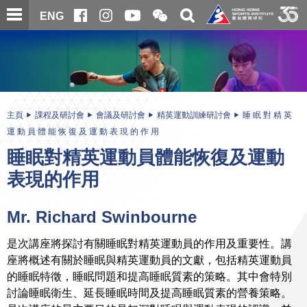
跳
開
開
ENG
至
合
關
微
主
主
搜
信
內
内
尋
二
容
容
維
碼
開
始
主頁
課程及研討會
會議及研討會
精英運動訓練研討會
睡 眠 對 精 英
運 動 員 體 能 恢 復 及 運 動 表 現 的 作 用
睡眠對精英運動員體能恢復及運動
表現的作用
Mr. Richard Swinbourne
是次講座將探討有關睡眠對精英運動員的作用及重要性。講
座將概述有關於睡眠與精英運動員的文獻，包括精英運動員
的睡眠特徵，睡眠問題和提高睡眠質素的策略。其中會特別
討論睡眠衛生、延長睡眠時間及提高睡眠質素的營養策略。