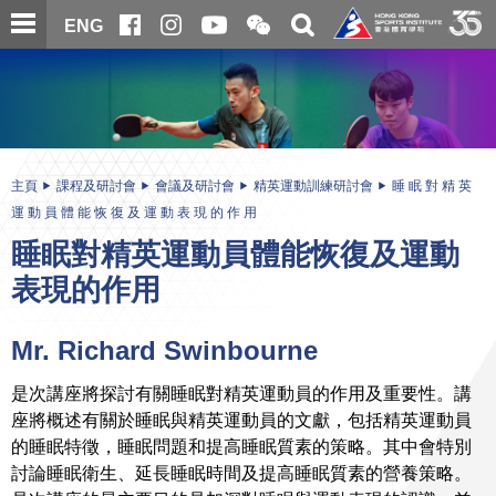
跳
開
開
ENG
至
合
關
微
主
主
搜
信
內
内
尋
二
容
容
維
碼
開
始
主頁
課程及研討會
會議及研討會
精英運動訓練研討會
睡 眠 對 精 英
運 動 員 體 能 恢 復 及 運 動 表 現 的 作 用
睡眠對精英運動員體能恢復及運動
表現的作用
Mr. Richard Swinbourne
是次講座將探討有關睡眠對精英運動員的作用及重要性。講
座將概述有關於睡眠與精英運動員的文獻，包括精英運動員
的睡眠特徵，睡眠問題和提高睡眠質素的策略。其中會特別
討論睡眠衛生、延長睡眠時間及提高睡眠質素的營養策略。