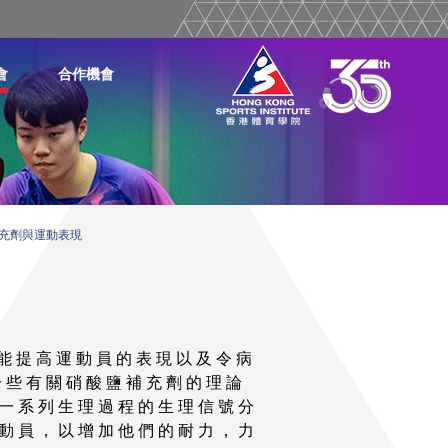
會
合作機會
充劑與運動表現
 能 提 高 運 動 員 的 表 現 以 及 令 病
 些 有 關 硝 酸 鹽 補 充 劑 的 理 論
一 系 列 生 理 過 程 的 生 理 信 號 分
動 員 ， 以 增 加 他 們 的 耐 力 ， 力