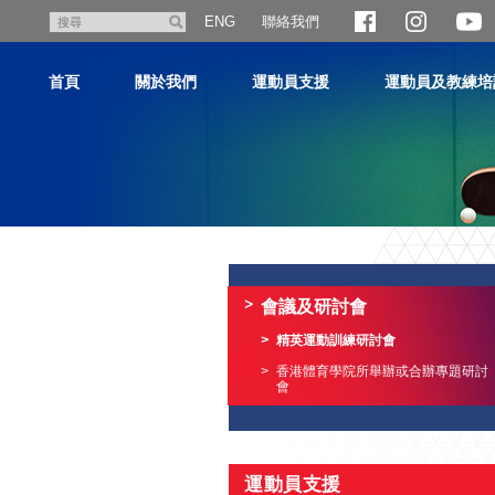
跳
聯絡我們
搜
ENG
至
尋
主
首頁
關於我們
運動員支援
運動員及教練培
內
容
主
内
容
會議及研討會
開
始
精英運動訓練研討會
香港體育學院所舉辦或合辦專題研討
會
運動員支援