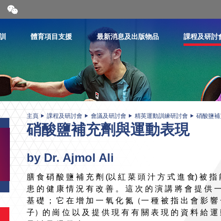
開
合
微
信
訓
體育項目支援
最新消息及出版物品
課程及研討
二
維
碼
主頁
課程及研討會
會議及研討會
精英運動訓練研討會
硝酸鹽補
硝酸鹽補充劑與運動表現
by Dr. Ajmol Ali
膳 食 硝 酸 鹽 補 充 劑 (以 紅 菜 頭 汁 方 式 進 食) 被 指
患 的 健 康 情 況 有 改 善 。 這 次 的 演 講 將 會 提 供 一
基 礎 ； 它 在 增 加 一 氧 化 氮（一 種 被 指 出 會 影 響 
子）的 崗 位 以 及 提 供 現 有 有 關 表 現 的 資 料 給 運 