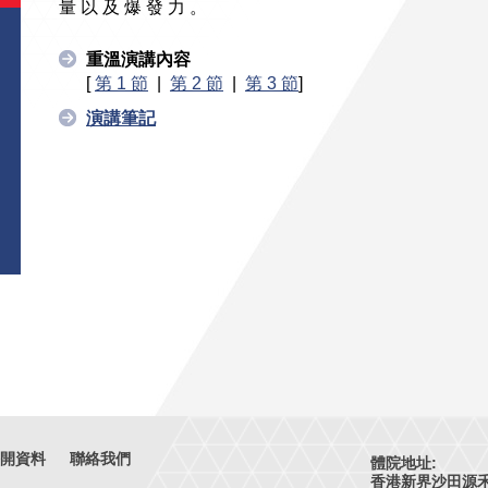
量 以 及 爆 發 力 。
重溫演講內容
[
第 1 節
|
第 2 節
|
第 3 節
]
演講筆記
開資料
聯絡我們
體院地址:
香港新界沙田源禾路