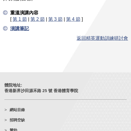
重溫演講內容
[
第 1 節
|
第 2 節
|
第 3 節
|
第 4 節
]
演講筆記
返回精英運動訓練研討會
體院地址:
香港新界沙田源禾路 25 號 香港體育學院
網站目錄
招聘空缺
贊助