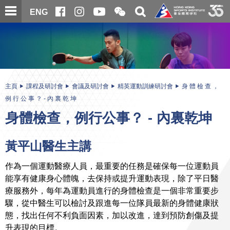
跳
開
開
ENG
至
合
關
微
主
主
搜
信
內
内
尋
二
容
容
維
碼
開
始
主頁
課程及研討會
會議及研討會
精英運動訓練研討會
身 體 檢 查 ，
例 行 公 事 ？ - 內 裏 乾 坤
身體檢查，例行公事？ - 內裏乾坤
黃平山醫生主講
作為一個運動醫療人員，最重要的任務是確保每一位運動員
能享有健康身心體魄，去保持或提升運動表現，除了平日醫
療服務外，每年為運動員進行的身體檢查是一個非常重要步
驟，從中醫生可以檢討及跟進每一位隊員最新的身體健康狀
態，找出任何不利負面因素，加以改進，達到預防創傷及提
升表現的目標。