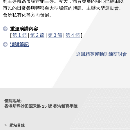
利主導轉為市場營銷主導。今天，體育發展的核心已經由以
市民的日常參與轉移至大型場館的興建、主辦大型運動會、
會所私有化等方向發展。
重溫演講內容
[
第 1 節
|
第 2 節
|
第 3 節
|
第 4 節
]
演講筆記
返回精英運動訓練研討會
體院地址:
香港新界沙田源禾路 25 號 香港體育學院
網站目錄