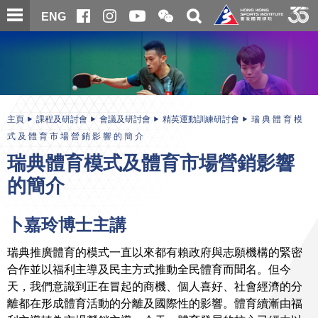
跳
開
開
ENG
至
合
關
微
主
主
搜
信
內
内
尋
二
容
容
維
碼
開
始
主頁
課程及研討會
會議及研討會
精英運動訓練研討會
瑞 典 體 育 模
式 及 體 育 市 場 營 銷 影 響 的 簡 介
瑞典體育模式及體育市場營銷影響
的簡介
卜嘉玲博士主講
瑞典推廣體育的模式一直以來都有賴政府與志願機構的緊密
合作並以福利主導及民主方式推動全民體育而聞名。但今
天，我們意識到正在冒起的商機、個人喜好、社會經濟的分
離都在形成體育活動的分離及國際性的影響。體育續漸由福