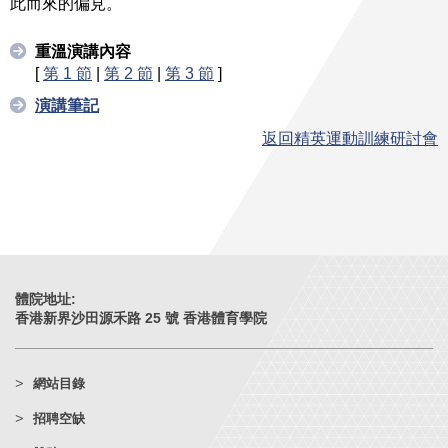
此而來的偏見。
重溫演講內容
[
第 1 節
|
第 2 節
|
第 3 節
]
演講筆記
返回精英運動訓練研討會
體院地址:
香港新界沙田源禾路 25 號 香港體育學院
網站目錄
招聘空缺