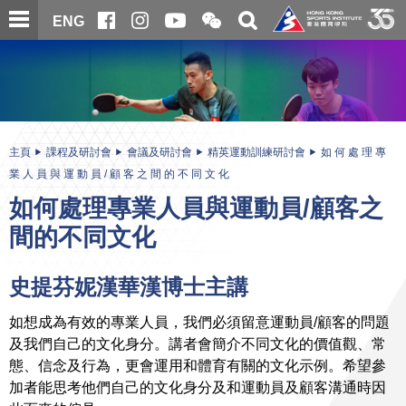
跳
開
開
ENG
至
合
關
微
主
主
搜
信
內
内
尋
二
容
容
維
碼
開
始
主頁
課程及研討會
會議及研討會
精英運動訓練研討會
如 何 處 理 專
業 人 員 與 運 動 員 / 顧 客 之 間 的 不 同 文 化
如何處理專業人員與運動員/顧客之
間的不同文化
史提芬妮漢華漢博士主講
如想成為有效的專業人員，我們必須留意運動員/顧客的問題
及我們自己的文化身分。講者會簡介不同文化的價值觀、常
態、信念及行為，更會運用和體育有關的文化示例。希望參
加者能思考他們自己的文化身分及和運動員及顧客溝通時因