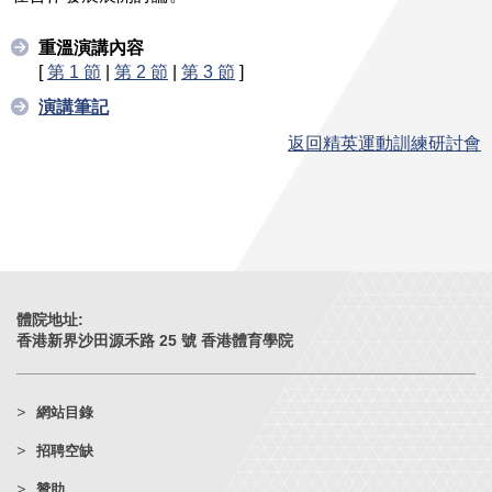
重溫演講內容
[
第 1 節
|
第 2 節
|
第 3 節
]
演講筆記
返回精英運動訓練研討會
體院地址:
香港新界沙田源禾路 25 號 香港體育學院
網站目錄
招聘空缺
贊助