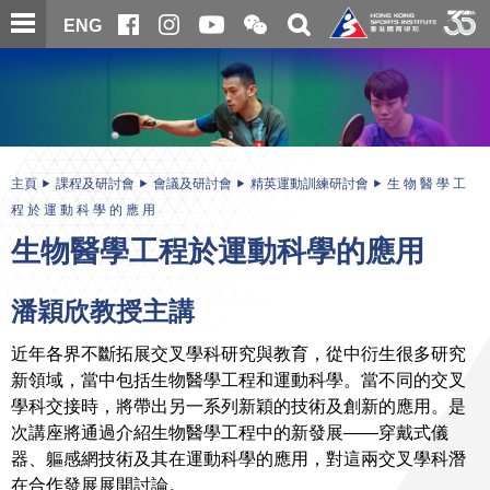
跳
開
開
ENG
至
合
關
微
主
主
搜
信
內
内
尋
二
容
容
維
碼
開
始
主頁
課程及研討會
會議及研討會
精英運動訓練研討會
生 物 醫 學 工
程 於 運 動 科 學 的 應 用
生物醫學工程於運動科學的應用
潘穎欣教授主講
近年各界不斷拓展交叉學科研究與教育，從中衍生很多研究
新領域，當中包括生物醫學工程和運動科學。當不同的交叉
學科交接時，將帶出另一系列新穎的技術及創新的應用。是
次講座將通過介紹生物醫學工程中的新發展——穿戴式儀
器、軀感網技術及其在運動科學的應用，對這兩交叉學科潛
在合作發展展開討論。