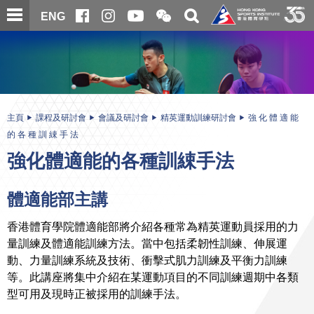
跳
開
開
ENG
至
合
關
微
主
主
搜
信
內
内
尋
二
容
容
維
碼
開
始
主頁
課程及研討會
會議及研討會
精英運動訓練研討會
強 化 體 適 能
的 各 種 訓 綀 手 法
強化體適能的各種訓綀手法
體適能部主講
香港體育學院體適能部將介紹各種常為精英運動員採用的力
量訓練及體適能訓練方法。當中包括柔韌性訓練、伸展運
動、力量訓練系統及技術、衝擊式肌力訓練及平衡力訓練
等。此講座將集中介紹在某運動項目的不同訓練週期中各類
型可用及現時正被採用的訓練手法。