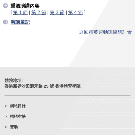
重溫演講內容
[
第 1 節
|
第 2 節
|
第 3 節
|
第 4 節
]
演講筆記
返回精英運動訓練研討會
體院地址:
香港新界沙田源禾路 25 號 香港體育學院
網站目錄
招聘空缺
贊助