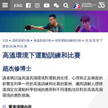
跳
開
開
ENG
至
合
關
微
主
主
搜
信
內
内
尋
二
容
容
維
碼
開
始
主頁
課程及研討會
會議及研討會
精英運動訓練研討會
高 溫 環 境 下
運 動 訓 練 和 比 賽
高溫環境下運動訓練和比賽
趙杰修博士
講者將討論高溫高濕環境對運動員生理、心理和正反兩面的
影響並列舉一些於高溫訓練和比賽的案例。繼而講解人體體
溫測定在運動科學領域的應用和不同運動項目對於高溫高濕
環境的應對措施。
重溫演講內容