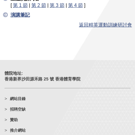
[
第 1 節
|
第 2 節
|
第 3 節
|
第 4 節
]
演講筆記
返回精英運動訓練研討會
體院地址:
香港新界沙田源禾路 25 號 香港體育學院
網站目錄
招聘空缺
贊助
推介網站