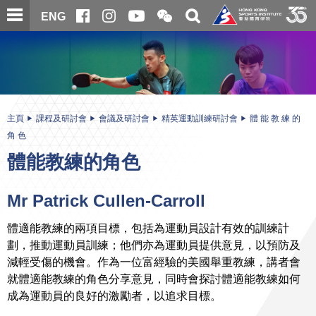
跳
開
開
ENG
至
合
關
微
主
主
搜
信
內
内
尋
二
容
容
維
碼
開
始
主頁
課程及研討會
會議及研討會
精英運動訓練研討會
體 能 教 練 的
角 色
體能教練的角色
Mr Patrick Cullen-Carroll
體適能教練的兩項目標，包括為運動員設計有效的訓練計
劃，推動運動員訓練；他們亦為運動員提供意見，以預防及
減輕受傷的機會。作為一位富經驗的美國舉重教練，講者會
就體適能教練的角色分享意見，同時會探討體適能教練如何
成為運動員的良好的激勵者，以追求目標。