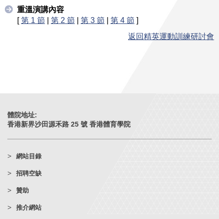
重溫演講內容
[
第 1 節
|
第 2 節
|
第 3 節
|
第 4 節
]
返回精英運動訓練研討會
體院地址:
香港新界沙田源禾路 25 號 香港體育學院
網站目錄
招聘空缺
贊助
推介網站