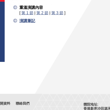
重溫演講內容
[
第 1 節
|
第 2 節
|
第 3 節
]
演講筆記
開資料
聯絡我們
體院地址:
香港新界沙田源禾路