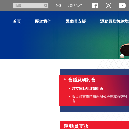
跳
聯絡我們
搜
ENG
至
尋
主
首頁
關於我們
運動員支援
運動員及教練培
內
容
主
内
容
會議及研討會
開
始
精英運動訓練研討會
香港體育學院所舉辦或合辦專題研討
會
運動員支援