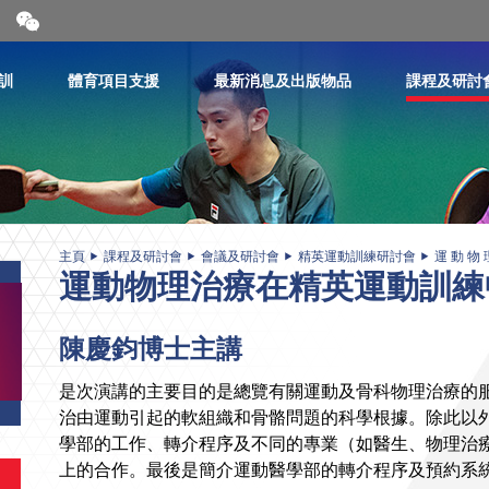
開
合
微
信
訓
體育項目支援
最新消息及出版物品
課程及研討
二
維
碼
主頁
課程及研討會
會議及研討會
精英運動訓練研討會
運 動 物 
運動物理治療在精英運動訓練
陳慶鈞博士主講
是次演講的主要目的是總覽有關運動及骨科物理治療的
治由運動引起的軟組織和骨骼問題的科學根據。除此以
學部的工作、轉介程序及不同的專業（如醫生、物理治
上的合作。最後是簡介運動醫學部的轉介程序及預約系