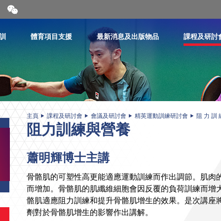
開
合
微
信
訓
體育項目支援
最新消息及出版物品
課程及研討
二
維
碼
主頁
課程及研討會
會議及研討會
精英運動訓練研討會
阻 力 訓 
阻力訓練與營養
蕭明輝博士主講
骨骼肌的可塑性高更能適應運動訓練而作出調節。肌肉
而增加。骨骼肌的肌纖維細胞會因反覆的負荷訓練而增
骼肌適應阻力訓練和提升骨骼肌增生的效果。是次講座
劑對於骨骼肌增生的影響作出講解。