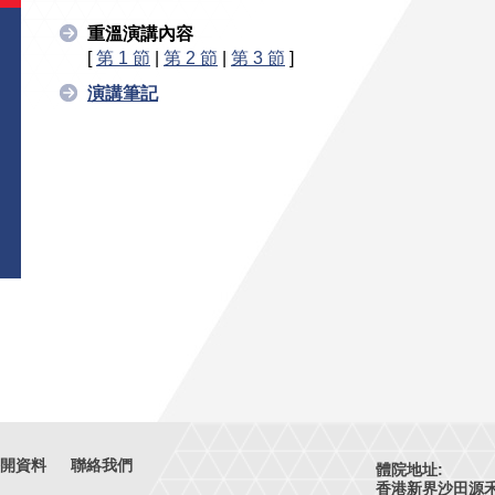
重溫演講內容
[
第 1 節
|
第 2 節
|
第 3 節
]
演講筆記
開資料
聯絡我們
體院地址:
香港新界沙田源禾路