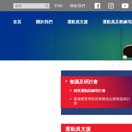
跳
聯絡我們
搜
ENG
至
尋
主
首頁
關於我們
運動員支援
運動員及教練培
內
容
主
内
容
會議及研討會
開
始
精英運動訓練研討會
香港體育學院所舉辦或合辦專題研討
會
運動員支援