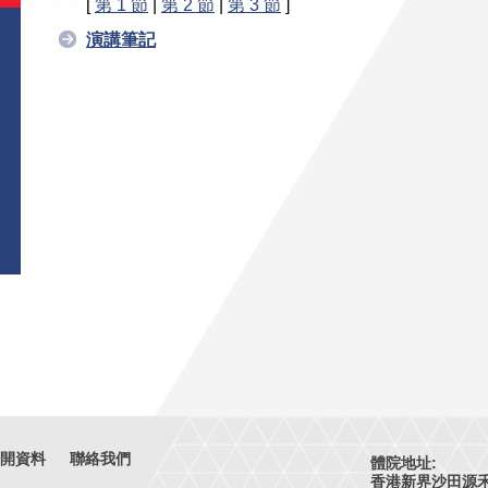
[
第 1 節
|
第 2 節
|
第 3 節
]
演講筆記
開資料
聯絡我們
體院地址:
香港新界沙田源禾路