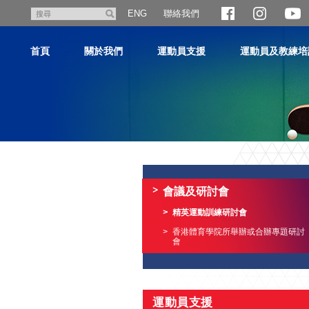
跳
聯絡我們
搜
ENG
至
尋
主
首頁
關於我們
運動員支援
運動員及教練培
內
容
主
内
容
會議及研討會
開
始
精英運動訓練研討會
香港體育學院所舉辦或合辦專題研討
會
運動員支援