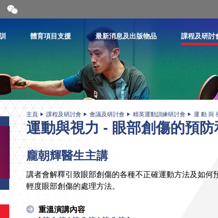
開
合
微
信
訓
體育項目支援
最新消息及出版物品
課程及研討
二
維
碼
主頁
課程及研討會
會議及研討會
精英運動訓練研討會
運 動 與 
運動與視力 - 眼部創傷的預
龐朝輝醫生主講
講者會解釋引致眼部創傷的各種不正確運動方法及如何
輕度眼部創傷的處理方法。
重溫演講內容