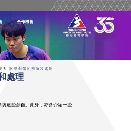
會
合作機會
視 力 - 眼 部 創 傷 的 預 防 和 處 理
防和處理
預防這些創傷。此外，亦會介紹一些