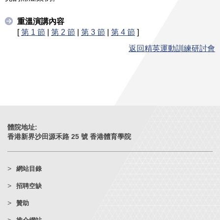
重溫演講內容
[
第 1 節
|
第 2 節
|
第 3 節
|
第 4 節
]
返回精英運動訓練研討會
體院地址:
香港新界沙田源禾路 25 號 香港體育學院
網站目錄
招聘空缺
贊助