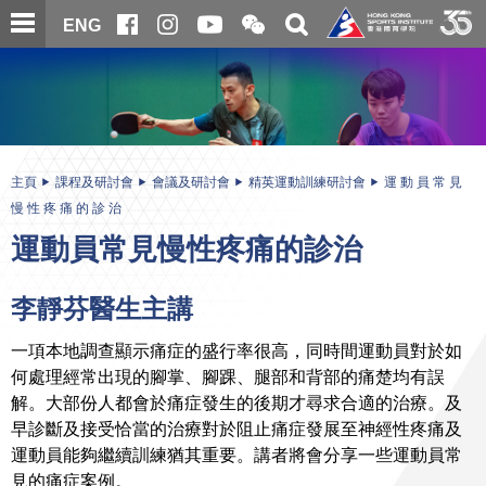
跳
開
開
ENG
至
合
關
微
主
主
搜
信
內
内
尋
二
容
容
維
碼
開
始
主頁
課程及研討會
會議及研討會
精英運動訓練研討會
運 動 員 常 見
慢 性 疼 痛 的 診 治
運動員常見慢性疼痛的診治
李靜芬醫生主講
一項本地調查顯示痛症的盛行率很高，同時間運動員對於如
何處理經常出現的腳掌、腳踝、腿部和背部的痛楚均有誤
解。大部份人都會於痛症發生的後期才尋求合適的治療。及
早診斷及接受恰當的治療對於阻止痛症發展至神經性疼痛及
運動員能夠繼續訓練猶其重要。講者將會分享一些運動員常
見的痛症案例。