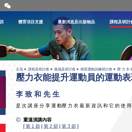
開
合
微
信
訓
體育項目支援
最新消息及出版物品
課程及研討
二
維
碼
主頁
課程及研討會
會議及研討會
精英運動訓練研討會
壓 力 衣 
壓力衣能提升運動員的運動表
李 致 和 先 生
是 次 講 座 分 享 運 動壓 力 衣 最 新 資 訊 和 它 的 使 用
重溫演講內容
[
第 1 節
|
第 2 節
|
第 3 節
]