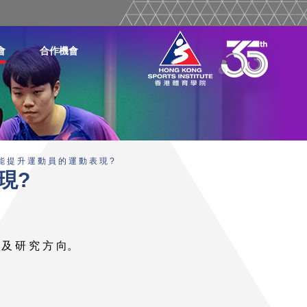
會
合作機會
能 提 升 運 動 員 的 運 動 表 現 ?
現?
 及 研 究 方 向。