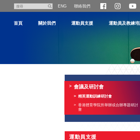
跳
聯絡我們
搜
ENG
至
尋
主
首頁
關於我們
運動員支援
運動員及教練培
內
容
主
内
容
會議及研討會
開
始
精英運動訓練研討會
香港體育學院所舉辦或合辦專題研討
會
運動員支援