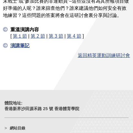
末戰士”或“參加比賽的非運動員”–這些並沒有為其所報項目做
好準備的人呢？誰來篩查他們？誰來建議他們如何安全有效
地練習？這些問題的答案將會在這研討會裏分享與討論。
重溫演講內容
[
第１
節
|
第 2 節
|
第 3 節
|
第 4 節
]
演講筆記
返回精英運動訓練研討會
體院地址:
香港新界沙田源禾路 25 號 香港體育學院
網站目錄