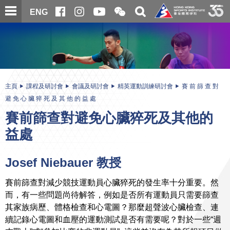
跳
開
開
ENG
至
合
關
微
主
主
搜
信
內
内
尋
二
容
容
維
碼
開
始
主頁
課程及研討會
會議及研討會
精英運動訓練研討會
賽 前 篩 查 對
避 免 心 臟 猝 死 及 其 他 的 益 處
賽前篩查對避免心臟猝死及其他的
益處
Josef Niebauer 教授
賽前篩查對減少競技運動員心臟猝死的發生率十分重要。然
而，有一些問題尚待解答，例如是否所有運動員只需要篩查
其家族病歷、體格檢查和心電圖？那麼超聲波心臟檢查、連
續記錄心電圖和血壓的運動測試是否有需要呢？對於一些“週