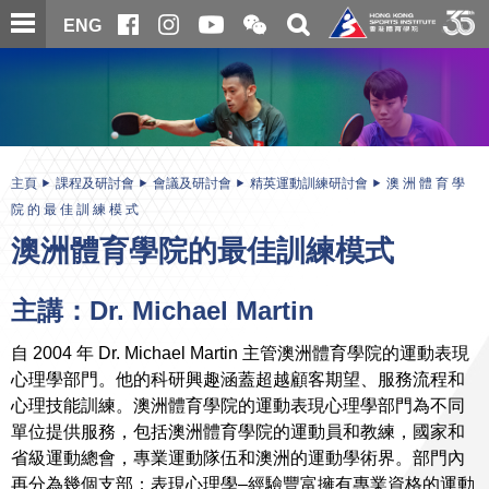
跳
開
開
ENG
至
合
關
微
主
主
搜
信
內
内
尋
二
容
容
維
碼
開
始
主頁
課程及研討會
會議及研討會
精英運動訓練研討會
澳 洲 體 育 學
院 的 最 佳 訓 練 模 式
澳洲體育學院的最佳訓練模式
主講：Dr. Michael Martin
自 2004 年 Dr. Michael Martin 主管澳洲體育學院的運動表現
心理學部門。他的科研興趣涵蓋超越顧客期望、服務流程和
心理技能訓練。澳洲體育學院的運動表現心理學部門為不同
單位提供服務，包括澳洲體育學院的運動員和教練，國家和
省級運動總會，專業運動隊伍和澳洲的運動學術界。部門內
再分為幾個支部：表現心理學–經驗豐富擁有專業資格的運動