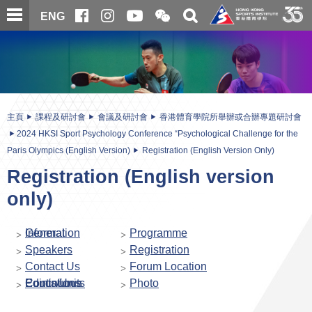
跳
開
開
ENG
至
合
關
微
主
主
搜
信
內
内
尋
二
容
容
維
碼
開
始
主頁
課程及研討會
會議及研討會
香港體育學院所舉辦或合辦專題研討會
2024 HKSI Sport Psychology Conference “Psychological Challenge for the
Paris Olympics (English Version)
Registration (English Version Only)
Registration (English version
only)
General Information
Programme
Speakers
Registration
Contact Us
Forum Location
Continuous Educations Points/Units
Photo