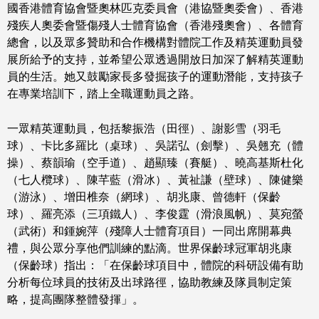
國香港體育協會暨奧林匹克委員會（港協暨奧委會）、香港
殘疾人奧委會暨傷殘人士體育協會（香港殘奧會）、各體育
總會，以及眾多贊助和合作機構對體院工作及精英運動員發
展所給予的支持，並希望公眾透過開放日加深了解精英運動
員的生活。她又鼓勵家長多發掘孩子的運動潛能，支持孩子
在專業培訓下，踏上全職運動員之路。
一眾精英運動員，包括黎振浩（田徑）、謝影雪（羽毛
球）、卡比多羅比（桌球）、吳諾弘（劍擊）、吳翹充（體
操）、蔡韻瑜（空手道）、趙顯臻（賽艇）、曉高基斯杜化
（七人欖球）、陳芊藍（滑冰）、黃祉謙（壁球）、陳健樂
（游泳）、增田椎奈（網球）、胡兆康、曾德軒（保齡
球）、羅亮添（三項鐵人）、李俊霆（滑浪風帆）、莫宛螢
（武術）和鍾婉萍（殘障人士體育項目）一同出席開幕典
禮，與公眾分享他們訓練的點滴。世界保齡球冠軍胡兆康
（保齡球）指出：「在保齡球項目中，體院的科研設備有助
分析每位球員的技術及出球路徑，協助教練及隊員制定策
略，提高團隊整體發揮」。