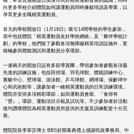
構，希望透過開放日加深市民對精英運動發展的認識，同時
向更多學校介紹體院如何讓運動員同時兼顧培訓及學業，以
孕育更多全職精英運動員。
首天的學校開放日（1月19日）吸引14間學校的學生參加，
當中包括體院「精英運動員友好學校網絡」及「夥伴學校計
劃」的學校，他們除了參觀各項無障礙精英培訓設施外，更
積極參與體能測試和運動員分享環節。
一連兩天的開放日設有多節導賞團，帶領參加者參觀各項最
先進的訓練設施，包括田徑場、羽毛球館、體能訓練中心、
賽艇中心、壁球場、游泳館、乒乓球館、網球場、保齡球中
心和武術館等，讓參加者一睹精英運動員的日常訓練環境。
體院亦安排多項精彩環節，如與運動員會面、「食得有
『營』」環節、運動項目示範及試玩等。不少參加者於活動
後均讚嘆體院為精英運動員所提供的支援及訓練配套十分完
善。
體院院長李翠莎博士 BBS於開幕典禮上感謝民政事務局、中