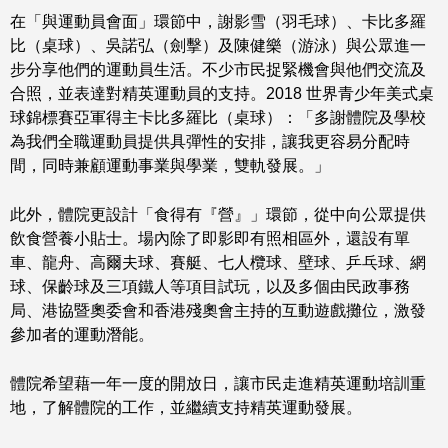
在「與運動員會面」環節中，謝影雪（羽毛球）、卡比多羅
比（桌球）、吳諾弘（劍擊）及陳健樂（游泳）與公眾進一
步分享他們的運動員生活。不少市民捉緊機會與他們交流及
合照，並表達對精英運動員的支持。2018 世界青少年美式桌
球錦標賽亞軍得主卡比多羅比（桌球）：「多謝體院及學校
為我們全職運動員提供具彈性的安排，讓我更容易分配時
間，同時兼顧運動事業與學業，雙軌發展。」
此外，體院更設計「食得有『營』」環節，從中向公眾提供
飲食營養小貼士。場內除了即影即有照相區外，還設有單
車、龍舟、高爾夫球、賽艇、七人欖球、壁球、乒乓球、網
球、保齡球及三項鐵人等項目試玩，以及多個由民政事務
局、港協暨奧委會和香港殘奧會主持的互動遊戲攤位，激發
參加者的運動潛能。
體院希望藉一年一度的開放日，讓市民走進精英運動培訓重
地，了解體院的工作，並繼續支持精英運動發展。