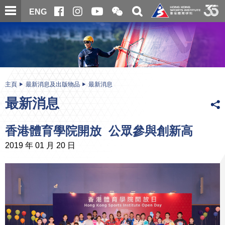
跳
開
開
ENG
至
合
關
微
主
主
搜
信
內
内
尋
二
容
容
維
碼
開
始
主頁
最新消息及出版物品
最新消息
最新消息
香港體育學院開放 公眾參與創新高
2019 年 01 月 20 日