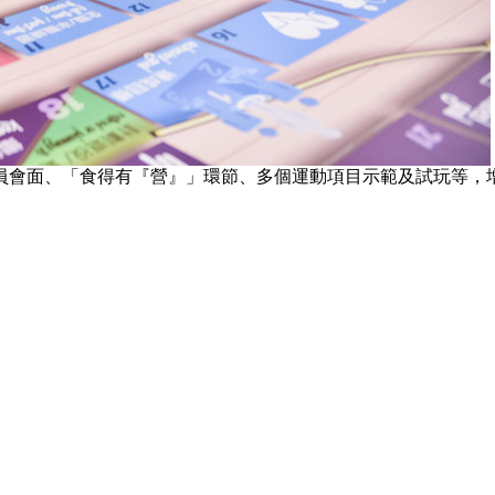
員會面、「食得有『營』」環節、多個運動項目示範及試玩等，